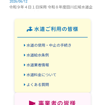
2026/06/12
令和９年４日１日採用 令和８年度田川広域水道企
業団職員採用試験について
2026/05/29
水道施設の耐震化について
2026/05/29
クロスコネクションについて
水道の使用・中止の手続き
2026/04/16
【追加資料あり】田川広域水道企業団人事給与・庶
水道給水条例
務事務システム構築業務委託公募型プロポーザルの
水道業者情報
実施について
2026/03/19
水道料金について
田川広域水道企業団競争入札参加資格審査申請につ
よくある質問
いて
2025/12/09
ＳＭＳ・オートコール（自動音声電話発信）による