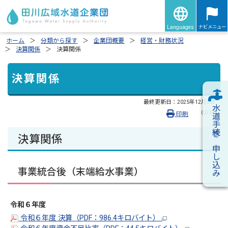
ナビメニュー
Languages
ホーム
分類から探す
企業団概要
経営・財務状況
決算関係
決算関係
決算関係
最終更新日：
2025年12月2日
水道手続き申し込み
（ID:51）
印刷
決算関係
事業統合後（末端給水事業）
令和６年度
令和６年度 決算（PDF：986.4キロバイト）