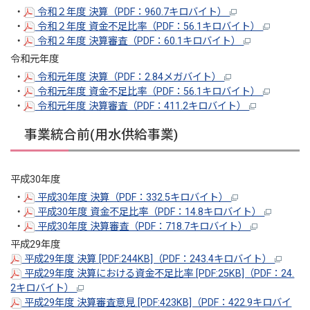
・
令和２年度 決算（PDF：960.7キロバイト）
・
令和２年度 資金不足比率（PDF：56.1キロバイト）
・
令和２年度 決算審査（PDF：60.1キロバイト）
令和元年度
・
令和元年度 決算（PDF：2.84メガバイト）
・
令和元年度 資金不足比率（PDF：56.1キロバイト）
・
令和元年度 決算審査（PDF：411.2キロバイト）
事業統合前(用水供給事業)
平成30年度
・
平成30年度 決算（PDF：332.5キロバイト）
・
平成30年度 資金不足比率（PDF：14.8キロバイト）
・
平成30年度 決算審査（PDF：718.7キロバイト）
平成29年度
平成29年度 決算 [PDF:244KB]（PDF：243.4キロバイト）
平成29年度 決算における資金不足比率 [PDF:25KB]（PDF：24.
2キロバイト）
平成29年度 決算審査意見 [PDF:423KB]（PDF：422.9キロバイ