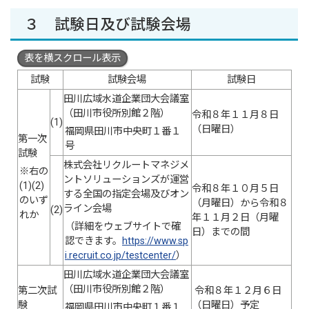
３ 試験日及び試験会場
表を横スクロール表示
試験
試験会場
試験日
田川広域水道企業団大会議室
（田川市役所別館２階）
令和８年１１月８日
(1)
（日曜日）
福岡県田川市中央町１番１
第一次
号
試験
株式会社リクルートマネジメ
※右の
ントソリューションズが運営
(1)(2)
令和８年１０月５日
する全国の指定会場及びオン
のいず
（月曜日）から令和８
ライン会場
(2)
れか
年１１月２日（月曜
（詳細をウェブサイトで確
日）までの間
認できます。
https://www.sp
i.recruit.co.jp/testcenter/
）
田川広域水道企業団大会議室
（田川市役所別館２階）
第二次試
令和８年１２月６日
験
（日曜日）予定
福岡県田川市中央町１番１