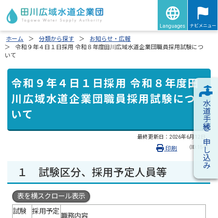
ナビメニュー
Languages
ホーム
分類から探す
お知らせ・広報
令和９年４日１日採用 令和８年度田川広域水道企業団職員採用試験につ
いて
令和９年４日１日採用 令和８年度田
川広域水道企業団職員採用試験につ
水道手続き申し込み
いて
最終更新日：
2026年6月12日
（ID:154）
印刷
１ 試験区分、採用予定人員等
表を横スクロール表示
試験
採用予定
職務内容