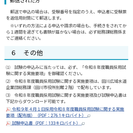
郵送された方
郵送で申込の場合は、受験番号を指定のうえ、申込者に受験票
を返信用封筒にて郵送します。
※いずれの方法による申込や請求の場合も、手続きをされてか
ら１週間を過ぎても書類が届かない場合は、必ず総務課総務係ま
でご連絡ください。
６ その他
⑴ 試験の申込みに当たっては、必ず、「令和８年度職員採用試
験に関する実施要項」を御確認ください。
⑵ 令和８年度職員採用試験に関する実施要項は、田川広域水道
企業団総務課（田川市役所別館２階）で配布しています。
⑶ 令和８年度職員採用試験に関する実施要項及び試験申込書は
下記からダウンロード可能です。
令和９年４月１日採用令和８年度職員採用試験に関する実施
要項（配布版）（PDF：276.1キロバイト）
試験申込書（PDF：133キロバイト）