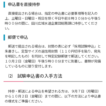
申込書を直接持参
直接提出される場合は、指定の申込書に必要事項等を記入の
上、土曜日・日曜日・祝日を除く平日午前８時３０分から午後５
時００分の間に、田川広域水道企業団総務課に持参してくださ
い。
郵便で申込
郵送で提出される場合は、封筒の表に必ず「採用試験申込」と
朱書きし、定型サイズの返信用封筒（１１０円切手を貼り、宛先
を明記したもの）を同封して特定記録郵便で郵送してください。
１０月２日（金曜日）午後５時００分までに到着し、書類が完備
しているものに限り受付します。
⑵ 試験申込書の入手方法
持参・郵送による申込を希望される方は、９月７日（月曜日）
から１０月２日（金曜日）までの間に、以下の方法により申込書
の様式をご準備ください。