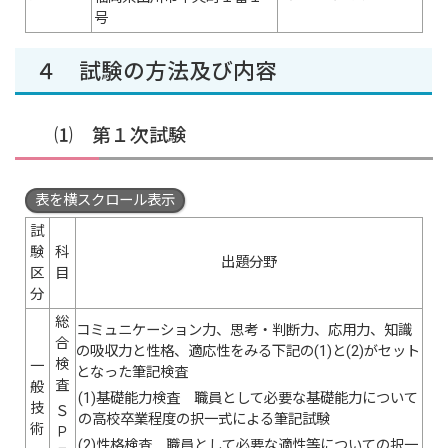
号
４ 試験の方法及び内容
⑴ 第１次試験
表を横スクロール表示
試
験
科
出題分野
区
目
分
総
コミュニケーション力、思考・判断力、応用力、知識
合
の吸収力と性格、適応性をみる下記の(1)と(2)がセット
検
一
となった筆記検査
査
般
(1)基礎能力検査 職員として必要な基礎能力について
技
Ｓ
の高校卒業程度の択一式による筆記試験
術
Ｐ
(2)性格検査 職員として必要な適性等についての択一